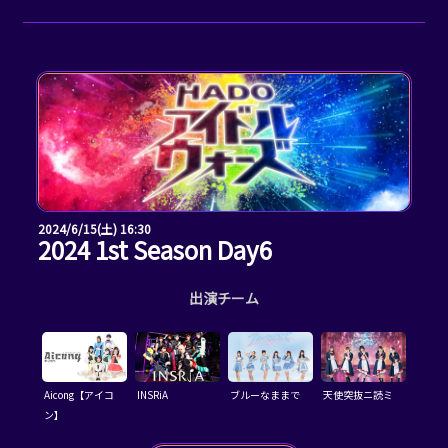
2024/6/15(土) 16:30
2024 1st Season Day6
出演チーム
Aicong【アイコ
INSRiA
ブルーなままで
天使突抜ニ読ミ
ン】