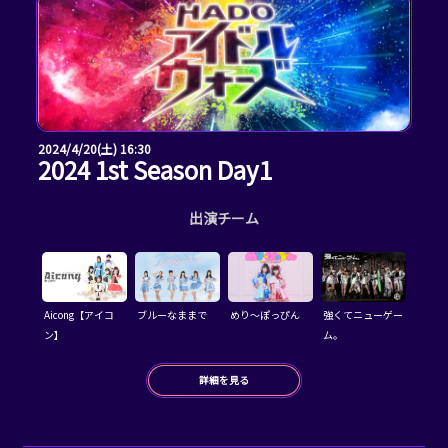
2024/4/20(土) 16:30
2024 1st Season Day1
出演チーム
Aicong【アイコ
ブルーなままで
めり～ぽっぴん
強くてニューゲー
ン】
ム。
詳細を見る