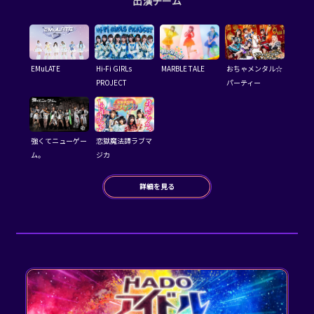
出演チーム
EMuLATE
Hi-Fi GIRLs
MARBLE TALE
おちゃメンタル☆
PROJECT
パーティー
強くてニューゲー
恋獄魔法譚ラブマ
ム。
ジカ
詳細を見る