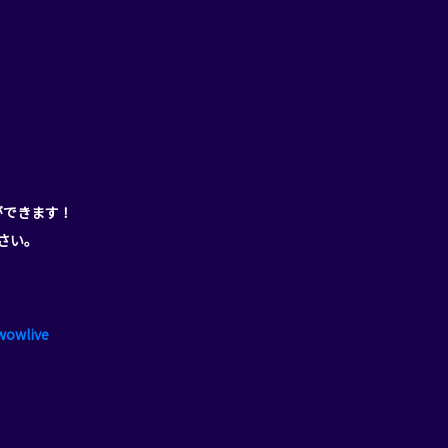
ができます！
ださい。
wowlive