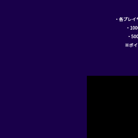
・各プレイ
・10
・5
※ボイ