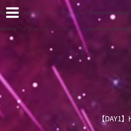
Warning
: Trying to access array offset on false in
/home/meleap/hado-o
Warning
: Trying to access array offset on false in
/home/meleap/hado-o
【DAY1】H