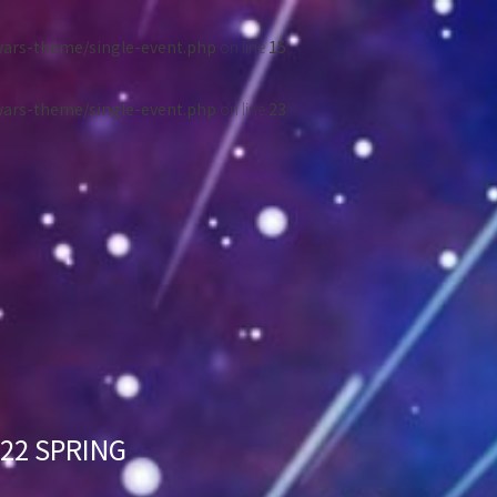
wars-theme/single-event.php
on line
15
wars-theme/single-event.php
on line
23
2 SPRING