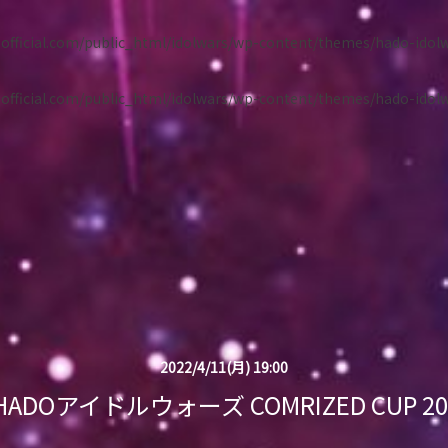
fficial.com/public_html/idolwars/wp-content/themes/hado-idol
fficial.com/public_html/idolwars/wp-content/themes/hado-idol
2022/4/11(月) 19:00
ADOアイドルウォーズ COMRIZED CUP 202