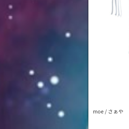
moe / さぁや