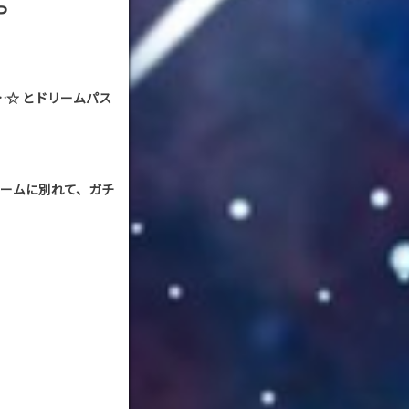
P
Y…☆ とドリームパス
、
１チームに別れて、ガチ