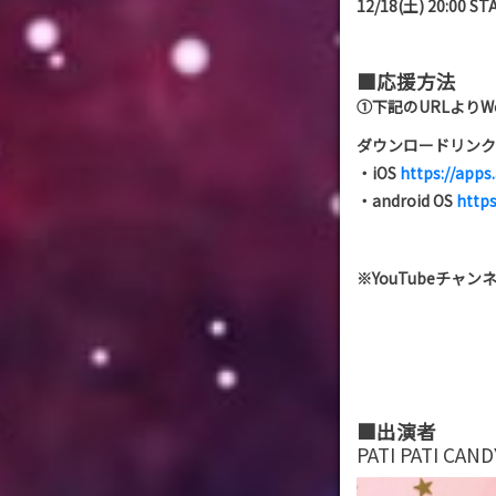
12/18(土) 20:00 ST
■応援方法
①下記のURLよりW
ダウンロードリンク
・iOS
https://apps
・android OS
https
※YouTubeチ
■出演者
PATI PATI CA