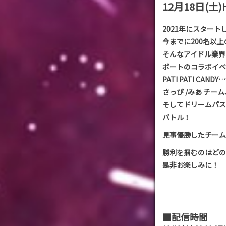
12月18日(
2021年にスター
今までに200名以
そんなアイドル業界で
ポートのコラボイベ
PATI PATI CAN
さっぴ /みあ チーム
そしてドリームパスポ
バトル！
見事優勝したチームは
勝利を掴むのはどの
是非お楽しみに！
■配信時間