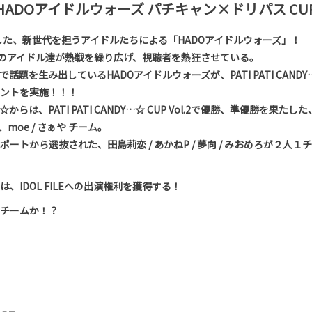
土)HADOアイドルウォーズ パチキャン×ドリパス CU
トした、新世代を担うアイドルたちによる「HADOアイドルウォーズ」！
上のアイドル達が熱戦を繰り広げ、視聴者を熱狂させている。
話題を生み出しているHADOアイドルウォーズが、PATI PATI CAND
ントを実施！！！
DY…☆からは、PATI PATI CANDY…☆ CUP Vol.2で優勝、準優勝を果たした
、moe / さぁや チーム。
ートから選抜された、田島莉恋 / あかねP / 夢向 / みおめろが２人
、IDOL FILEへの出演権利を獲得する！
チームか！？