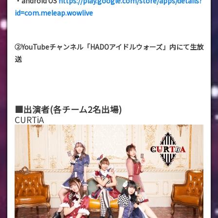
・android OS
https://play.google.com/store/apps/details?
id=com.meleap.wowlive
②YouTubeチャンネル「HADOアイドルウォーズ」内にて生放
送
■出演者(各チーム2名出場)
CURTiA