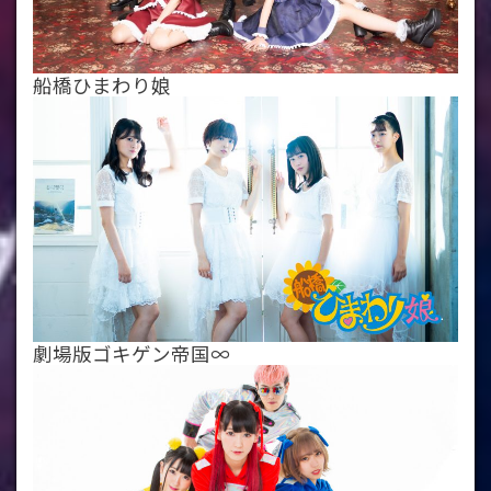
船橋ひまわり娘
劇場版ゴキゲン帝国∞