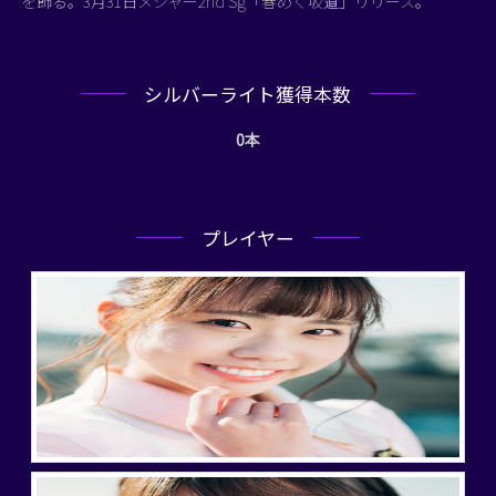
を飾る。3月31日メジャー2nd Sg「春めく坂道」リリース。
シルバーライト獲得本数
0本
プレイヤー