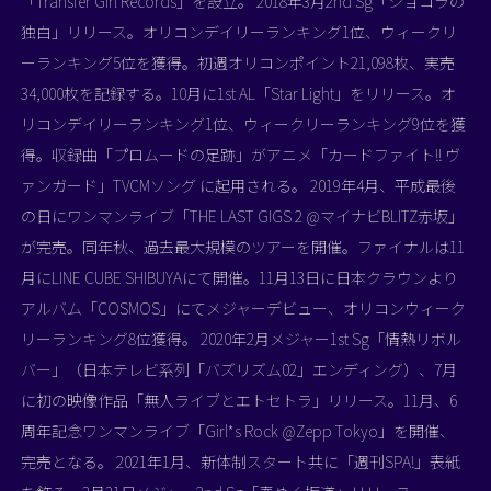
「Transfer Girl Records」を設立。 2018年3月2nd Sg「ショコラの
独白」リリース。オリコンデイリーランキング1位、ウィークリ
ーランキング5位を獲得。初週オリコンポイント21,098枚、実売
34,000枚を記録する。10月に1st AL「Star Light」をリリース。オ
リコンデイリーランキング1位、ウィークリーランキング9位を獲
得。収録曲「プロムードの足跡」がアニメ「カードファイト!! ヴ
ァンガード」TVCMソング に起用される。 2019年4月、平成最後
の日にワンマンライブ「THE LAST GIGS 2 @マイナビBLITZ赤坂」
が完売。同年秋、過去最大規模のツアーを開催。ファイナルは11
月にLINE CUBE SHIBUYAにて開催。11月13日に日本クラウンより
アルバム「COSMOS」にてメジャーデビュー、オリコンウィーク
リーランキング8位獲得。 2020年2月メジャー1st Sg「情熱リボル
バー」（日本テレビ系列「バズリズム02」エンディング）、7月
に初の映像作品「無人ライブとエトセトラ」リリース。11月、6
周年記念ワンマンライブ「Girl*s Rock @Zepp Tokyo」を開催、
完売となる。 2021年1月、新体制スタート共に「週刊SPA!」表紙