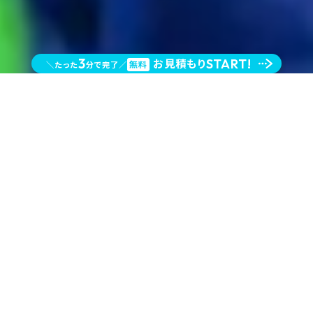
お見積もり
3
START!
無料
＼たった
分で完了／
は
「機材のみ」
を
HADO
レンタル可能
場所を選ばず
導入できる
体験型レンタルコンテンツです
『機材レンタル』は、
機材提供と
機材の設営/レクチャーのみ
を行います。
企画サポートから運営までご要望の方は、
こちら