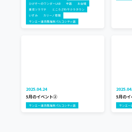
ひげぞ～のワンダーLAB
全店
お台場
東京ソラマチ
ところざわサクラタウン
いずみ
カリーノ菊陽
サンエー浦添西海岸パルコシティ店
2025.04.24
2025.04
5月のイベント②
5月のイ
サンエー浦添西海岸パルコシティ店
サンエー