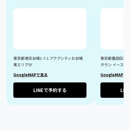
東京都港区台場1-7-1 アクアシティお台場
東京都墨田区押上1
東エリア5F
タウン イーストヤ
GoogleMAPで見る
GoogleMAPで
LINEで予約する
LI