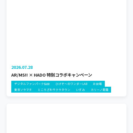
2026.07.28
AR/MS!! × HADO 特別コラボキャンペーン
デジタルファンパーク仙台
ひげぞ～のワンダーLAB
お台場
東京ソラマチ
ところざわサクラタウン
いずみ
カリーノ菊陽