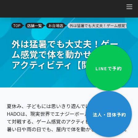
Main Navigation
TOP
店舗一覧
お台場店
外は猛暑でも大丈夫！ゲーム感覚で体を
外は猛暑でも大丈夫！ゲー
ム感覚で体を動かせる屋内
アクティビティ【関東】
LINEで
予約
夏休み、子どもには思いきり遊んでほしい。
HADOは、現実世界でエナジーボールやシールドを使っ
法人・団体
予約
て対戦する、ゲーム感覚のアクティビティです。
暑い日や雨の日でも、屋内で体を動かして楽しめます。