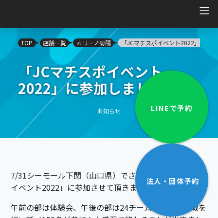
Main Navigation
TOP
店舗一覧
カリーノ菊陽
「JCマチスポイベント2022」に参
「JCマチスポイベント
2022」に参加しました！
LINEで
予約
お知らせ
7/31シーモール下関（山口県）でされた「JCマチスポ
法人・団体
予約
イベント2022」に参加させて頂きました！
午前の部は体験会、午後の部は24チームでのリーグ戦を