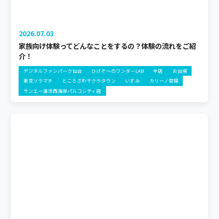
2026.07.03
家族向け体験ってどんなことをするの？体験の流れをご紹
介！
デジタルファンパーク仙台
ひげぞ～のワンダーLAB
全店
お台場
東京ソラマチ
ところざわサクラタウン
いずみ
カリーノ菊陽
サンエー浦添西海岸パルコシティ店