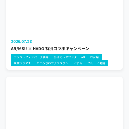
2026.07.28
AR/MS!! × HADO 特別コラボキャンペーン
デジタルファンパーク仙台
ひげぞ～のワンダーLAB
お台場
東京ソラマチ
ところざわサクラタウン
いずみ
カリーノ菊陽