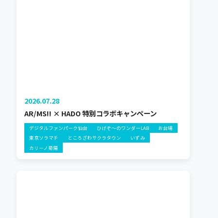
2026.07.28
AR/MS!! × HADO 特別コラボキャンペーン
デジタルファンパーク仙台
ひげぞ～のワンダーLAB
お台場
東京ソラマチ
ところざわサクラタウン
いずみ
カリーノ菊陽