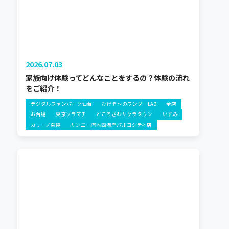
2026.07.03
家族向け体験ってどんなことをするの？体験の流れ
をご紹介！
デジタルファンパーク仙台
ひげぞ～のワンダーLAB
全店
お台場
東京ソラマチ
ところざわサクラタウン
いずみ
カリーノ菊陽
サンエー浦添西海岸パルコシティ店