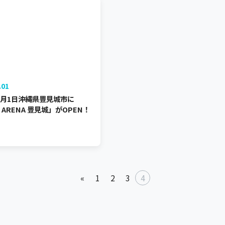
.01
年4月1日沖縄県豊見城市に
 ARENA 豊見城」がOPEN！
«
1
2
3
4