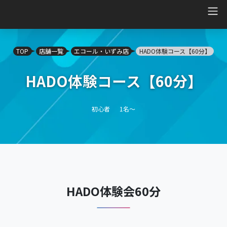
Main Navigation
TOP
店舗一覧
エコール・いずみ店
HADO体験コース【60分】
HADO体験コース【60分】
初心者
1名～
HADO体験会60分