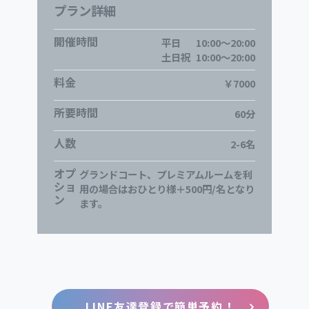
プラン詳細
開催時間
平日
10:00～20:00
土日祝
10:00～20:00
料金
￥7000
所要時間
60分
人数
2-6名
オプ
グランドコート、プレミアムルームを利
ショ
用の場合はおひとり様＋500円/名となり
ン
ます。
LINE友達登録で簡単予約！