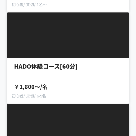
初心者
貸切
1名～
HADO体験コース[60分]
￥1,800〜/名
初心者
貸切
6-9名