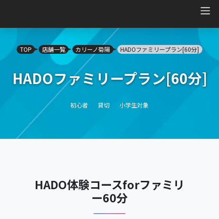
Main Navigation
TOP
店舗一覧
カリーノ菊陽
HADOファミリープラン[60分]
HADOファミリープラン[60分]
初心者
貸切
小学生対象
HADO体験コースforファミリ
ー60分