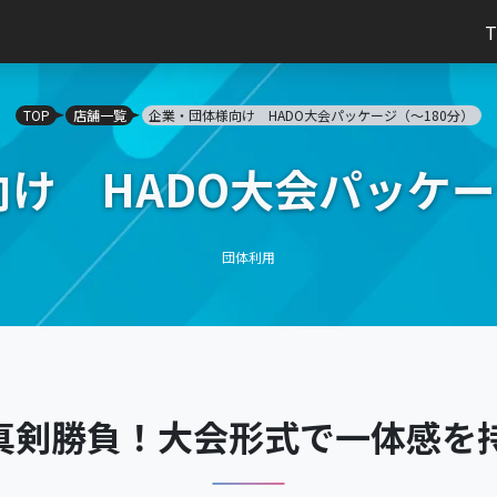
TOP
店舗一覧
企業・団体様向け HADO大会パッケージ（～180分）
け HADO大会パッケー
団体利用
て真剣勝負！大会形式で一体感を