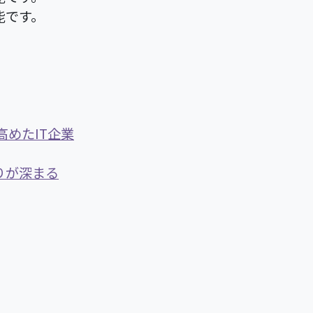
能です。
めたIT企業
りが深まる