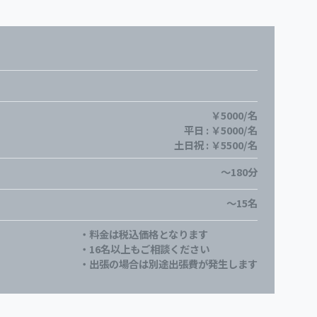
￥5000/名
平日 : ￥5000/名
土日祝 : ￥5500/名
～180分
～15名
・料金は税込価格となります
・16名以上もご相談ください
・出張の場合は別途出張費が発生します