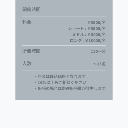
開催時間
料金
￥5500/名
ショート : ￥5500/名
ミドル : ￥8000/名
ロング : ￥10000/名
所要時間
120～分
人数
～15名
・料金は税込価格となります
・16名以上もご相談ください
・出張の場合は別途出張費が発生します