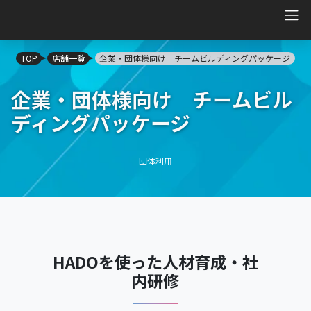
Main Navigation
TOP
店舗一覧
企業・団体様向け チームビルディングパッケージ
企業・団体様向け チームビル
ディングパッケージ
団体利用
HADOを使った人材育成・社
内研修