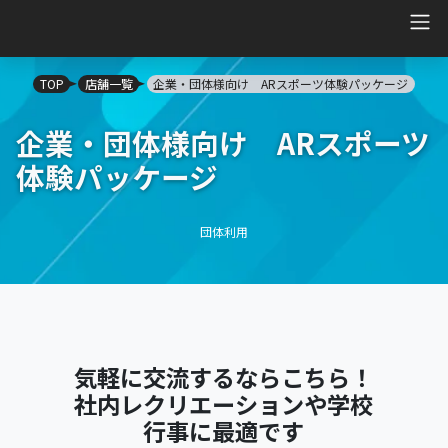
Main Navigation
TOP
店舗一覧
企業・団体様向け ARスポーツ体験パッケージ
企業・団体様向け ARスポーツ
体験パッケージ
団体利用
気軽に交流するならこちら！
社内レクリエーションや学校
行事に最適です