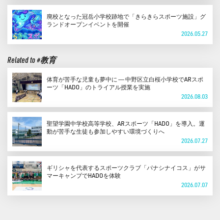
廃校となった冠岳小学校跡地で「きらきらスポーツ施設」グ
ランドオープンイベントを開催
2026.05.27
Related to #教育
体育が苦手な児童も夢中に ― 中野区立白桜小学校でARスポ
ーツ「HADO」のトライアル授業を実施
2026.08.03
聖望学園中学校高等学校、ARスポーツ「HADO」を導入。運
動が苦手な生徒も参加しやすい環境づくりへ
2026.07.27
ギリシャを代表するスポーツクラブ「パナシナイコス」がサ
マーキャンプでHADOを体験
2026.07.07