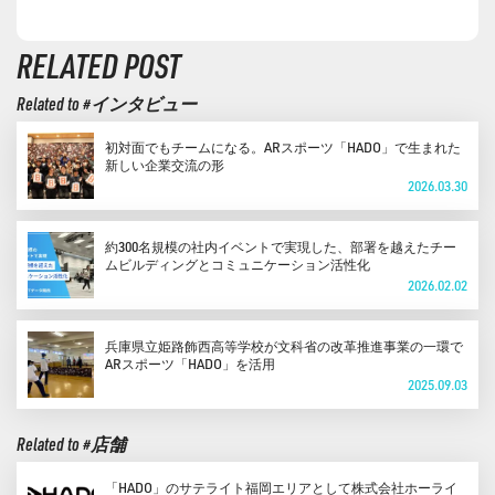
RELATED POST
Related to #インタビュー
初対面でもチームになる。ARスポーツ「HADO」で生まれた
新しい企業交流の形
2026.03.30
約300名規模の社内イベントで実現した、部署を越えたチー
ムビルディングとコミュニケーション活性化
2026.02.02
兵庫県立姫路飾西高等学校が文科省の改革推進事業の一環で
ARスポーツ「HADO」を活用
2025.09.03
Related to #店舗
「HADO」のサテライト福岡エリアとして株式会社ホーライ