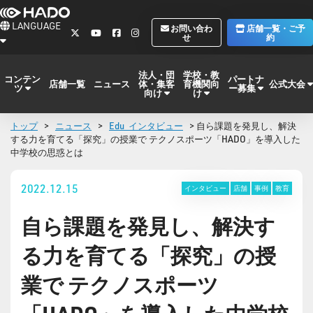
LANGUAGE
お問い合わ
店舗一覧・ご予
せ
約
法人・団
学校・教
コンテン
パートナ
体・集客
育機関向
公式大会
店舗一覧
ニュース
ツ
ー募集
向け
け
トップ
>
ニュース
>
Edu_インタビュー
> 自ら課題を発見し、解決
する力を育てる「探究」の授業で テクノスポーツ「HADO」を導入した
中学校の思惑とは
2022.12.15
インタビュー
店舗
事例
教育
自ら課題を発見し、解決す
る力を育てる「探究」の授
業で テクノスポーツ