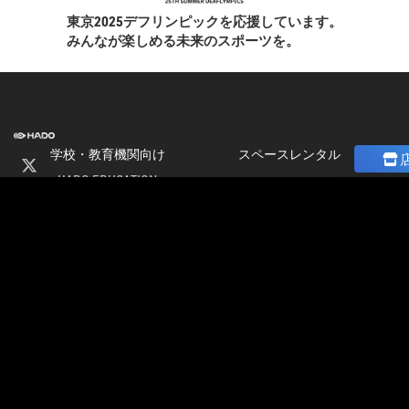
東京2025デフリンピックを応援しています。
みんなが楽しめる未来のスポーツを。
学校・教育機関向け
スペースレンタル
HADO EDUCATION
ニュース
修学旅行
コラム
ト
校外学習
ストア
会
パートナー募集
社
加盟店オーナー募集
情
店舗物件募集
報
公式大会
採
公式大会