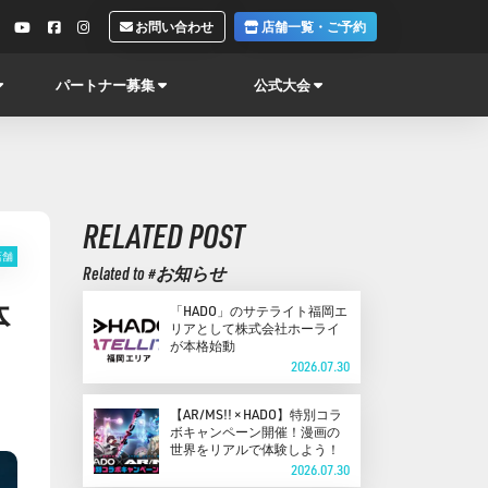
お問い合わせ
店舗一覧・ご予約
パートナー募集
公式大会
RELATED POST
店舗
Related to #お知らせ
体
「HADO」のサテライト福岡エ
リアとして株式会社ホーライ
が本格始動
2026.07.30
【AR/MS!! × HADO】特別コラ
ボキャンペーン開催！漫画の
世界をリアルで体験しよう！
2026.07.30