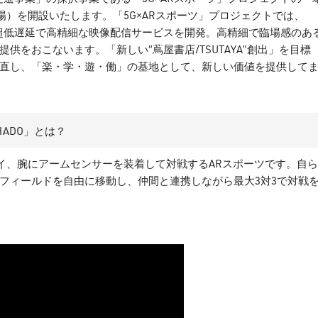
場）を開設いたします。「5G×ARスポーツ」プロジェクトでは、
 超低遅延で高精細な映像配信サービスを開発。高精細で臨場感のあ
供をおこないます。「新しい“蔦屋書店/TSUTAYA”創出」を目標
直し、「楽・学・遊・働」の基地として、新しい価値を提供して
ADO」とは？
レイ、腕にアームセンサーを装着して対戦するARスポーツです。自
フィールドを自由に移動し、仲間と連携しながら最大3対3で対戦