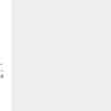
ー
、シ
に楽