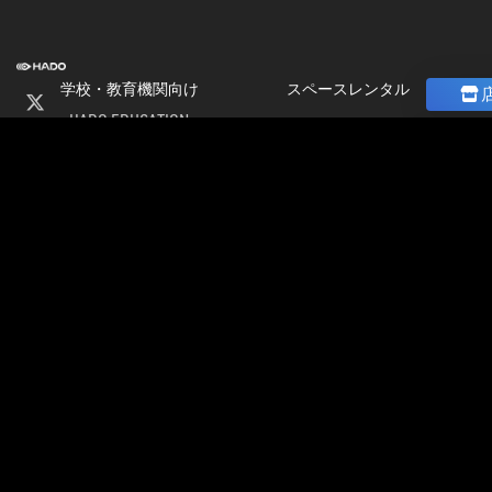
学校・教育機関向け
スペースレンタル
HADO EDUCATION
ニュース
修学旅行
コラム
ト
校外学習
ストア
会
パートナー募集
社
加盟店オーナー募集
情
店舗物件募集
報
公式大会
採
公式大会
用
大会＆イベント開催情報
情
HADO LEAGUE ODAIBA
報
グランドスラム大会