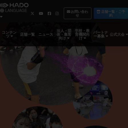
LANGUAGE
お問い合わ
店舗一覧・ご予
せ
約
法人・団
学校・教
コンテン
パートナ
体・集客
育機関向
公式大会
店舗一覧
ニュース
ツ
ー募集
向け
け