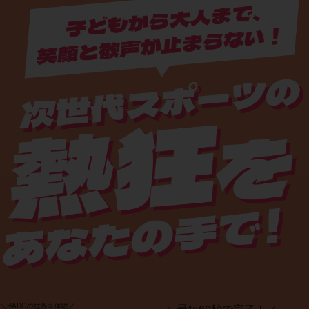
＼HADOの世界を
体験
／
＼最短
60秒
で完了！／