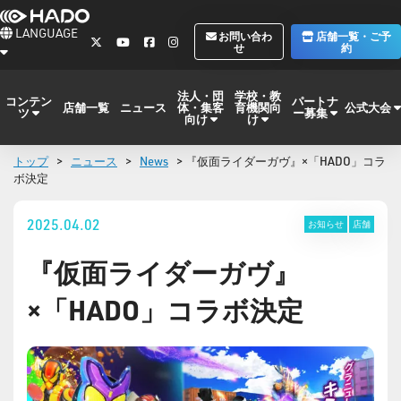
LANGUAGE
お問い合わ
店舗一覧・ご予
せ
約
法人・団
学校・教
コンテン
パートナ
体・集客
育機関向
公式大会
店舗一覧
ニュース
ツ
ー募集
向け
け
トップ
>
ニュース
>
News
> 『仮面ライダーガヴ』×「HADO」コラ
ボ決定
2025.04.02
お知らせ
店舗
『仮面ライダーガヴ』
×「HADO」コラボ決定