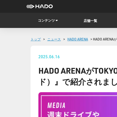
コンテンツ
店舗一覧
トップ
>
ニュース
>
HADO ARENA
> HADO ARE
2025.06.16
HADO ARENAがTOK
ド）』で紹介されま