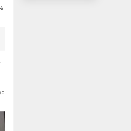
友
プ
ーに