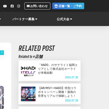
お問い合わせ
店舗一覧・ご予約
パートナー募集
公式大会
RELATED POST
ィア
Related to #店舗
「HADO」のサテライト福岡エ
リアとして株式会社ホーライ
が本格始動
2026.07.30
【AR/MS!! × HADO】特別コラ
ボキャンペーン開催！漫画の
世界をリアルで体験しよう！
2026.07.30