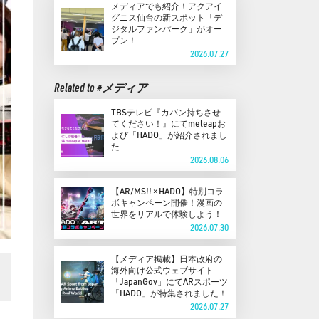
メディアでも紹介！アクアイ
グニス仙台の新スポット「デ
ジタルファンパーク」がオー
プン！
2026.07.27
Related to #メディア
TBSテレビ『カバン持ちさせ
てください！』にてmeleapお
よび「HADO」が紹介されまし
た
2026.08.06
【AR/MS!! × HADO】特別コラ
ボキャンペーン開催！漫画の
世界をリアルで体験しよう！
2026.07.30
【メディア掲載】日本政府の
海外向け公式ウェブサイト
「JapanGov」にてARスポーツ
「HADO」が特集されました！
2026.07.27