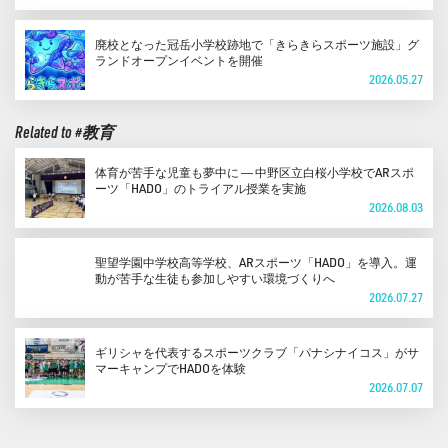
廃校となった冠岳小学校跡地で「きらきらスポーツ施設」グ
ランドオープンイベントを開催
2026.05.27
Related to #教育
体育が苦手な児童も夢中に ― 中野区立白桜小学校でARスポ
ーツ「HADO」のトライアル授業を実施
2026.08.03
聖望学園中学校高等学校、ARスポーツ「HADO」を導入。運
動が苦手な生徒も参加しやすい環境づくりへ
2026.07.27
ギリシャを代表するスポーツクラブ「パナシナイコス」がサ
マーキャンプでHADOを体験
2026.07.07