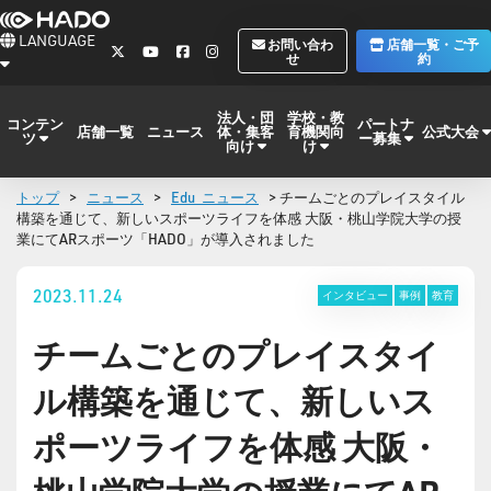
LANGUAGE
お問い合わ
店舗一覧・ご予
せ
約
法人・団
学校・教
コンテン
パートナ
体・集客
育機関向
公式大会
店舗一覧
ニュース
ツ
ー募集
向け
け
トップ
>
ニュース
>
Edu_ニュース
> チームごとのプレイスタイル
構築を通じて、新しいスポーツライフを体感 大阪・桃山学院大学の授
業にてARスポーツ「HADO」が導入されました
2023.11.24
インタビュー
事例
教育
チームごとのプレイスタイ
ル構築を通じて、新しいス
ポーツライフを体感 大阪・