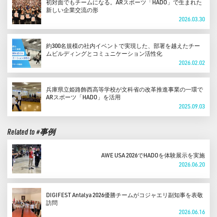
初対面でもチームになる。ARスポーツ「HADO」で生まれた
新しい企業交流の形
2026.03.30
約300名規模の社内イベントで実現した、部署を越えたチー
ムビルディングとコミュニケーション活性化
2026.02.02
兵庫県立姫路飾西高等学校が文科省の改革推進事業の一環で
ARスポーツ「HADO」を活用
2025.09.03
Related to #事例
AWE USA 2026でHADOを体験展示を実施
2026.06.20
DIGIFEST Antalya 2026優勝チームがコジャエリ副知事を表敬
訪問
2026.06.16