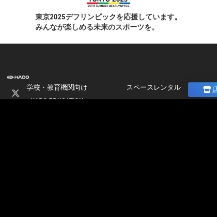
東京2025デフリンピックを応援しています。
みんなが楽しめる未来のスポーツを。
学校・教育機関向け
スペースレンタル
HADO EDUCATION
ニュース
修学旅行
コラム
ト
校外学習
ストア
会
パートナー募集
社
加盟店オーナー募集
情
店舗物件募集
報
公式大会
採
公式大会