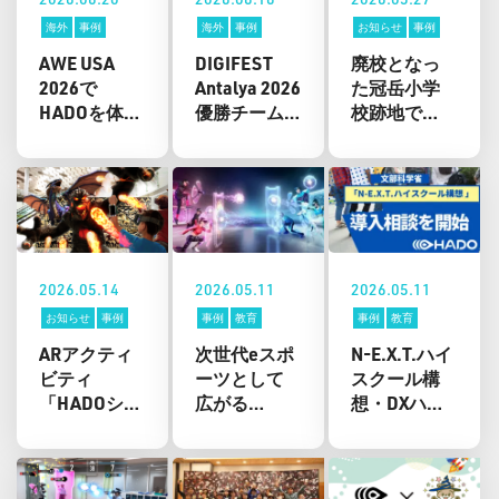
海外
事例
海外
事例
お知らせ
事例
AWE USA
DIGIFEST
廃校となっ
2026で
Antalya 2026
た冠岳小学
HADOを体験
優勝チーム
校跡地で
展示を実施
がコジャエ
「きらきら
リ副知事を
スポーツ施
表敬訪問
設」グラン
ドオープン
イベントを
開催
2026.05.14
2026.05.11
2026.05.11
お知らせ
事例
事例
教育
事例
教育
ARアクティ
次世代eスポ
N-E.X.T.ハイ
ビティ
ーツとして
スクール構
「HADOシリ
広がる
想・DXハイ
ーズ」、夏
「HADO」、
スクールに
休み・秋イ
修学旅行・
対応したAR
ベント向け
校外学習で
スポーツ