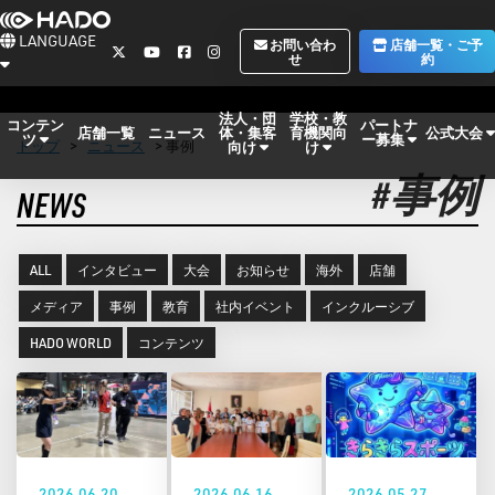
LANGUAGE
お問い合わ
店舗一覧・ご予
せ
約
法人・団
学校・教
コンテン
パートナ
体・集客
育機関向
公式大会
店舗一覧
ニュース
ツ
ー募集
トップ
>
ニュース
> 事例
向け
け
#事例
NEWS
ALL
インタビュー
大会
お知らせ
海外
店舗
メディア
事例
教育
社内イベント
インクルーシブ
HADO WORLD
コンテンツ
2026.06.20
2026.06.16
2026.05.27