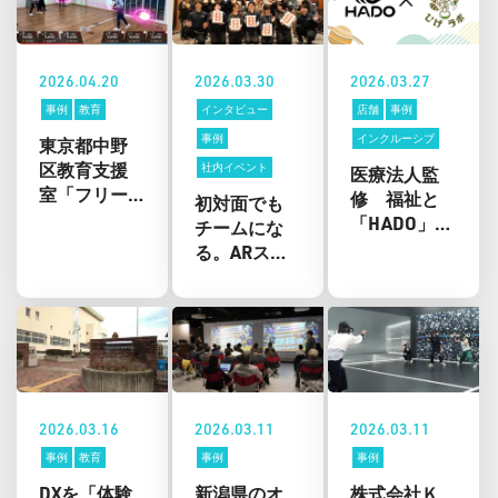
レンタルキ
の問い合わ
「HADO」の
ャンペーン
せ件数が前
高校向け導
開始。6月末
年同期の約
入相談を開
までの申込
2.7倍
始
2026.04.20
2026.03.30
2026.03.27
で20%OFF
事例
教育
インタビュー
店舗
事例
事例
インクルーシブ
東京都中野
区教育支援
社内イベント
医療法人監
室「フリー
修 福祉と
初対面でも
ステップル
「HADO」を
チームにな
ーム」でAR
融合させた
る。ARスポ
スポーツ
店舗「ひげ
ーツ
「HADO」を
ぞ～のワン
「HADO」で
活用した体
ダーLAB」が
生まれた新
験プログラ
富士公園に
しい企業交
ムを実施
オープン
流の形
2026.03.16
2026.03.11
2026.03.11
事例
教育
事例
事例
DXを「体験
新潟県のオ
株式会社Ｋ