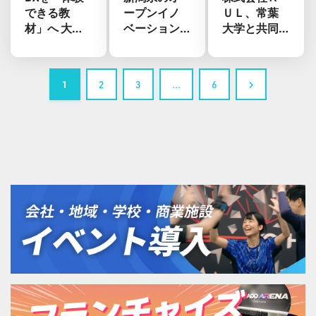
できる教
ープンイノ
ＵＬ、常葉
材」へ 大阪
ベーション
大学と共同
府立福井高
プログラム
でeスポーツ
等学校がAR
「Innovation
「HADO」の
スポーツを
Labo
健康効果を
1
2
3
…
6
導入
NIIGATA」
科学的に検
に、ARスポ
証
ーツHADOを
開発する
meleapが登
壇