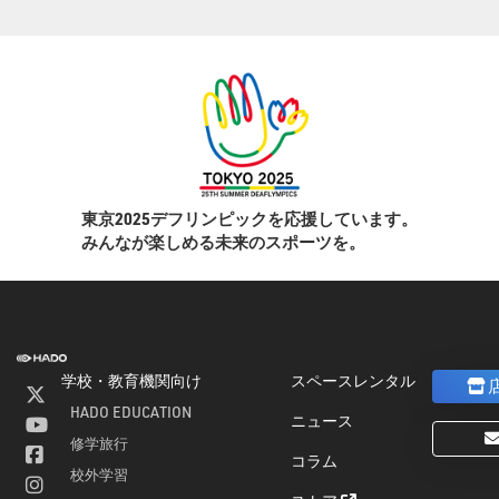
東京2025デフリンピックを応援しています。
みんなが楽しめる未来のスポーツを。
学校・教育機関向け
スペースレンタル
HADO EDUCATION
ニュース
修学旅行
コラム
ト
校外学習