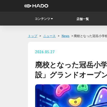
コンテンツ
店舗一覧
トップ
>
ニュース
>
News
> 廃校となった冠岳小
2026.05.27
廃校となった冠岳小
設」グランドオープ