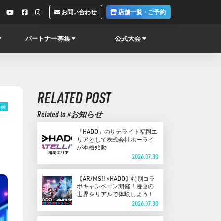
お問い合わせ
店舗一覧・ご予約
パートナー募集
公式大会
RELATED POST
事例
Related to #お知らせ
「HADO」のサテライト福岡エ
リアとして株式会社ホーライ
が本格始動
2026.07.30
【AR/MS!! × HADO】特別コラ
ボキャンペーン開催！漫画の
世界をリアルで体験しよう！
2026.07.30