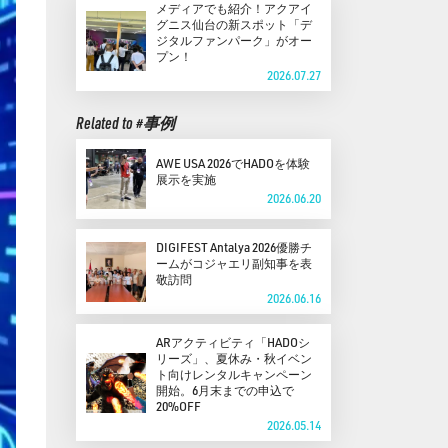
メディアでも紹介！アクアイ
グニス仙台の新スポット「デ
ジタルファンパーク」がオー
プン！
2026.07.27
Related to #事例
AWE USA 2026でHADOを体験
展示を実施
2026.06.20
DIGIFEST Antalya 2026優勝チ
ームがコジャエリ副知事を表
敬訪問
2026.06.16
ARアクティビティ「HADOシ
リーズ」、夏休み・秋イベン
ト向けレンタルキャンペーン
開始。6月末までの申込で
20%OFF
2026.05.14