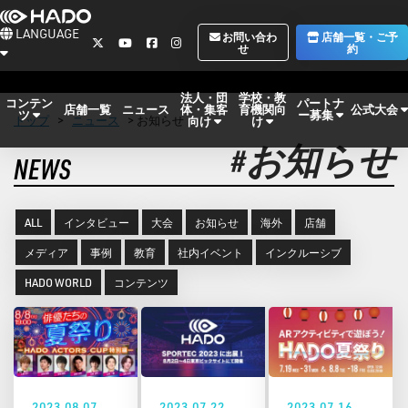
LANGUAGE
お問い合わ
店舗一覧・ご予
せ
約
法人・団
学校・教
コンテン
パートナ
体・集客
育機関向
公式大会
店舗一覧
ニュース
ツ
ー募集
トップ
>
ニュース
> お知らせ
向け
け
#お知らせ
NEWS
ALL
インタビュー
大会
お知らせ
海外
店舗
メディア
事例
教育
社内イベント
インクルーシブ
HADO WORLD
コンテンツ
2023.08.07
2023.07.22
2023.07.16