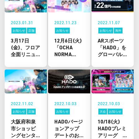
定！
「57☆TOKYO」
がデモンス
トレーショ
ンを披露！
2023.01.31
2022.11.23
2022.11.07
お知らせ
店舗
お知らせ
お知らせ
海外
3月17日
12月6日(火)
ARスポーツ
(金)、フロア
「OCHA
「HADO」を
全面リニュ
NORMA
グローバル
ーアルの東
HADO 大戦」
展開する株
京ソラマチ
開催決定！
式会社
®️5階に全世
meleapが海
界で注⽬の
外VCをリー
ARスポーツ
ド投資家に
「HADO（ハ
迎え資金調
ドー）」専
達を実施。
2022.11.02
2022.10.03
2022.10.03
⽤施設
累計資金調
お知らせ
店舗
お知らせ
大会
お知らせ
「HADO
達額 は22億
大阪府和泉
HADOバージ
10/18(火)
ARENA 東京
円に。
市ショッピ
ョンアップ
HADOプレミ
ソラマチ
ングセンタ
デートのお
アリーグ
店」をオー