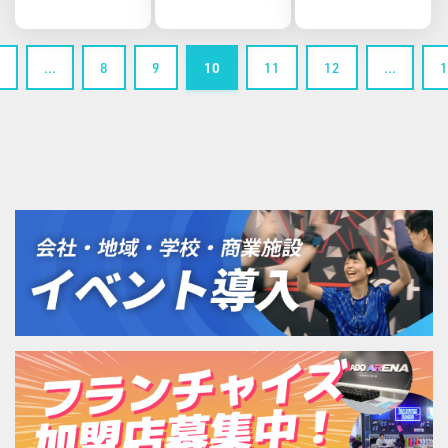
ー『エコー
知らせ
でんぱ組.inc
プン
ル・いず
VS 虹のコン
み』に関西
キスタドー
…
8
9
10
11
12
…
1
初出店！全
ル 開催決
世界で注目
定！
のARスポー
ツ
「HADO（ハ
ドー）」専
用施設
『（仮称）
HADO
ARENA エコ
ール・いず
み店」の開
業に向けて
始動！