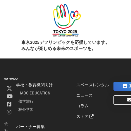
東京2025デフリンピックを応援しています。
みんなが楽しめる未来のスポーツを。
学校・教育機関向け
スペースレンタル
HADO EDUCATION
ニュース
修学旅行
コラム
ト
校外学習
ストア
会
パートナー募集
社