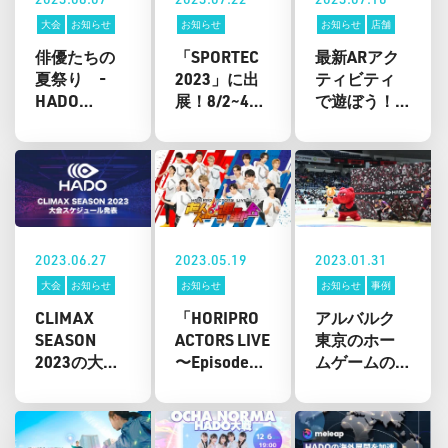
大会
お知らせ
お知らせ
お知らせ
店舗
俳優たちの
「SPORTEC
最新ARアク
夏祭り -
2023」に出
ティビティ
HADO
展！8/2~4東
で遊ぼう！
ACTORS CUP
京ビックサ
「HADO夏祭
特別編- 開催
イトで開
り」アクア
決定！
催！
シティお台
場で開催
中！
2023.06.27
2023.05.19
2023.01.31
大会
お知らせ
お知らせ
お知らせ
事例
CLIMAX
「HORIPRO
アルバルク
SEASON
ACTORS LIVE
東京のホー
2023の大会
〜Episode
ムゲームの
スケジュー
2.5 〜 超人ス
ハーフタイ
ル発表！
ポーツ運動
ムで「Arc-
会」開催決
A’s」と