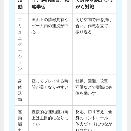
動
略学習
がら対戦
コ
画面上の情報共有や
同じ空間で声を掛け
ミ
ゲーム内の連携が中
合い、作戦を立て、
ュ
心
振り返る
ニ
ケ
ー
シ
ョ
ン
身
座ってプレイする時
移動、回避、攻撃、
体
間が長くなりやすい
守備などで実際に身
活
体を動かす
動
運
直接的な運動能力向
反応、切り替え、全
動
上は主目的になりに
身のコントロール、
能
くい
体力づくりにつなが
力
りやすい