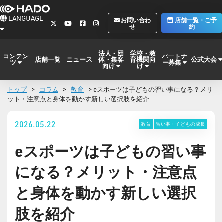
LANGUAGE
お問い合わ
店舗一覧・ご予
せ
約
法人・団
学校・教
コンテン
パートナ
体・集客
育機関向
公式大会
店舗一覧
ニュース
ツ
ー募集
向け
け
トップ
>
コラム
>
教育
> eスポーツは子どもの習い事になる？メリ
ット・注意点と身体を動かす新しい選択肢を紹介
2026.05.22
教育
習い事・子どもの成長
eスポーツは子どもの習い事
になる？メリット・注意点
と身体を動かす新しい選択
肢を紹介