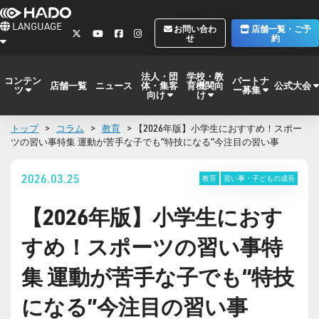
LANGUAGE
お問い合わ
店舗一覧・ご予
せ
約
法人・団
学校・教
コンテン
パートナ
体・集客
育機関向
公式大会
店舗一覧
ニュース
ツ
ー募集
向け
け
トップ
>
コラム
>
教育
> 【2026年版】小学生におすすめ！スポー
ツの習い事特集 運動が苦手な子でも“特技になる”今注目の習い事
2026.03.25
教育
習い事・子どもの成長
【2026年版】小学生におす
すめ！スポーツの習い事特
集 運動が苦手な子でも“特技
になる”今注目の習い事