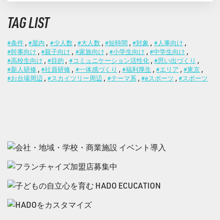
TAG LIST
#条件
,
#屋内
,
#少人数
,
#大人数
,
#短時間
,
#対象
,
#人事向け
,
#幹事向け
,
#親子向け
,
#家族向け
,
#小学生向け
,
#中学生向け
,
#高校生向け
,
#目的
,
#コミュニケーション活性化
,
#思い出づくり
,
#新人研修
,
#社員研修
,
#一体感づくり
,
#福利厚生
,
#エリア
,
#東京
,
#お台場周辺
,
#スカイツリー周辺
,
#テーマ系
,
#eスポーツ
,
#スポーツ