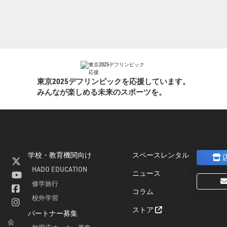
東京2025デフリンピックを応援しています。
みんなが楽しめる未来のスポーツを。
学校・教育機関向け
スペースレンタル
]
HADO EDUCATION
ニュース
修学旅行
コラム
校外学習
ストア
パートナー募集
会