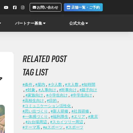
お問い合わせ
店舗一覧・ご予約
パートナー募集
公式大会
RELATED POST
TAG LIST
ア
#条件
,
#屋内
,
#少人数
,
#大人数
,
#短時間
,
#対象
,
#人事向け
,
#幹事向け
,
#親子向け
,
#家族向け
,
#小学生向け
,
#中学生向け
,
#高校生向け
,
#目的
,
#コミュニケーション活性化
,
#思い出づくり
,
#新人研修
,
#社員研修
,
#一体感づくり
,
#福利厚生
,
#エリア
,
#東京
,
#お台場周辺
,
#スカイツリー周辺
,
#テーマ系
,
#eスポーツ
,
#スポーツ