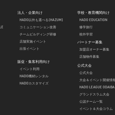
法人・企業向け
学校・教育機関向け
HADO以外も選べる[HAZUM]
HADO EDUCATION
LE
コミュニケーション改善
修学旅行
チームビルディング研修
校外学習
店舗実施イベント
パートナー募集
出張イベント
加盟店オーナー募集
店舗物件募集
販促・集客利用向け
公式大会
イベント利用
公式大会
HADO機材レンタル
大会＆イベント開催情
HADOカスタマイズ
HADO LEAGUE ODAIBA
グランドスラム大会
公認チーム一覧
イベント＆大会コラム