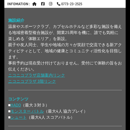
INFOMATION :
0773-23-2525
施設紹介
温泉やスポーツクラブ、カプセルホテルなど多彩な施設を備え
る地域密着型複合施設が、
開業25周年
を機に、誰でも気軽に
楽しめる「体験エリア」を新設。
親子や友人同士、学生や地域の方々が笑顔で交流できる新アク
ティビティとして、地域の健康とコミュニティ活性化を目指し
ます。
事前予約は現在受け付けておりません。受付にて体験の旨をお
伝えください。
ニコニコプラザ店舗案内リンク
ニコニコプラザ 3階リンク
コンテンツ
■
HADO
（最大３対３）
■
モンスター バトル
（最大4人 協力プレイ）
■
シュート
（最大4人 スコアバトル）