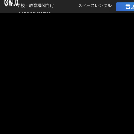
学校・教育機関向け
スペースレンタル
HADO EDUCATION
ニュース
修学旅行
コラム
ト
校外学習
ストア
パートナー募集
会
加盟店オーナー募集
社
店舗物件募集
情
報
公式大会
公式大会
採
大会＆イベント開催情報
用
HADO LEAGUE ODAIBA
情
グランドスラム大会
報
公認チーム一覧
イベント＆大会コラム