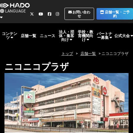
LANGUAGE
お問い合わ
店舗一覧・ご予
せ
約
法人・団
学校・教
コンテン
パートナ
体・集客
育機関向
公式大会
店舗一覧
ニュース
ツ
ー募集
向け
け
トップ
>
店舗一覧
> ニコニコプラザ
ニコニコプラザ