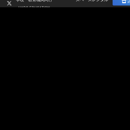
HADO EDUCATION
ニュース
修学旅行
コラム
ト
校外学習
ストア
会
パートナー募集
社
加盟店オーナー募集
情
店舗物件募集
報
公式大会
採
公式大会
用
大会＆イベント開催情報
情
HADO LEAGUE ODAIBA
報
グランドスラム大会
公認チーム一覧
イベント＆大会コラム