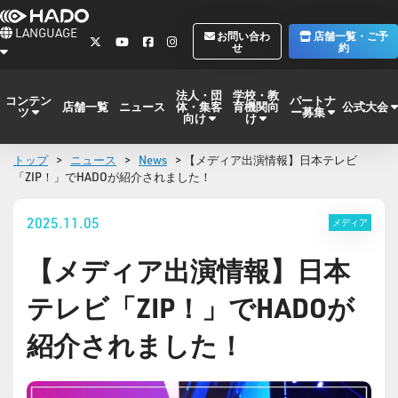
LANGUAGE
お問い合わ
店舗一覧・ご予
せ
約
法人・団
学校・教
コンテン
パートナ
体・集客
育機関向
公式大会
店舗一覧
ニュース
ツ
ー募集
向け
け
トップ
>
ニュース
>
News
> 【メディア出演情報】日本テレビ
「ZIP！」でHADOが紹介されました！
2025.11.05
メディア
【メディア出演情報】日本
テレビ「ZIP！」でHADOが
紹介されました！