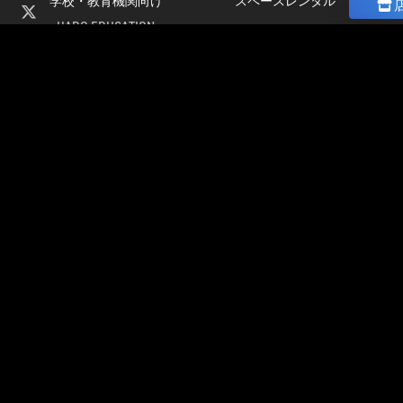
学校・教育機関向け
スペースレンタル
HADO EDUCATION
ニュース
修学旅行
コラム
ト
校外学習
ストア
会
パートナー募集
社
加盟店オーナー募集
情
店舗物件募集
報
公式大会
採
公式大会
用
大会＆イベント開催情報
情
HADO LEAGUE ODAIBA
報
グランドスラム大会
公認チーム一覧
イベント＆大会コラム