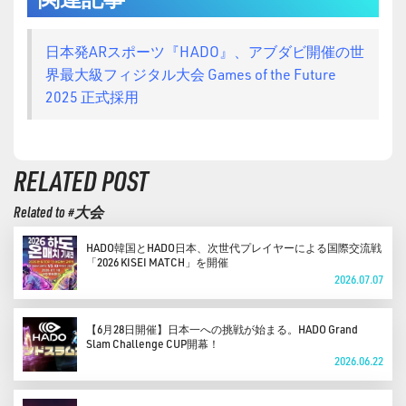
日本発ARスポーツ『HADO』、アブダビ開催の世
界最大級フィジタル大会 Games of the Future
2025 正式採用
RELATED POST
Related to #大会
HADO韓国とHADO日本、次世代プレイヤーによる国際交流戦
「2026 KISEI MATCH」を開催
2026.07.07
【6月28日開催】日本一への挑戦が始まる。HADO Grand
Slam Challenge CUP開幕！
2026.06.22