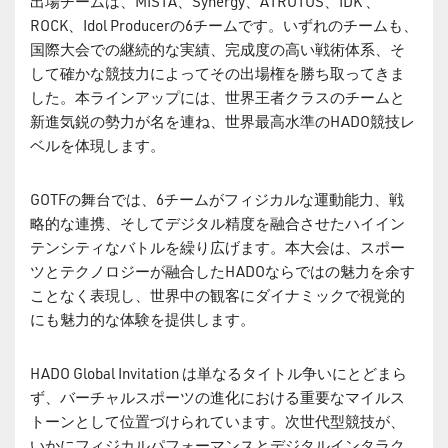
出場チームは、MISTA、Synergy、ATROTOS、IDK 、
ROCK、Idol Producerの6チームです。いずれのチームも、
国際大会での継続的な実績、完成度の高い戦術体系、そ
して確かな競技力によってその出場権を勝ち取ってきま
した。本ラインアップには、世界王者クラスのチームと
新進気鋭の勢力が名を連ね、世界最高水準のHADO競技レ
ベルを体現します。
GOTFの舞台では、6チームがフィジカルな運動能力、戦
略的な連携、そしてデジタル精度を融合させたハイイン
テンシティなバトルを繰り広げます。本大会は、スポー
ツとテクノロジーが融合したHADOならではの魅力を余す
ことなく表現し、世界中の観客にダイナミックで視覚的
にも魅力的な体験を提供します。
HADO Global Invitation は単なるタイトル争いにとどまら
ず、バーチャルスポーツの進化における重要なマイルス
トーンとして位置づけられています。次世代型競技が、
いかにフィジカルパフォーマンスとデジタルインタラク