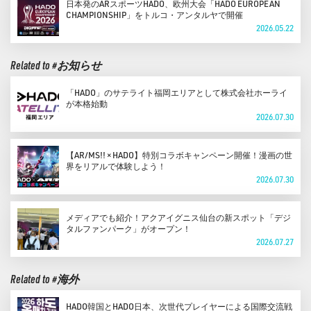
日本発のARスポーツHADO、欧州大会「HADO EUROPEAN
CHAMPIONSHIP」をトルコ・アンタルヤで開催
2026.05.22
Related to #お知らせ
「HADO」のサテライト福岡エリアとして株式会社ホーライ
が本格始動
2026.07.30
【AR/MS!! × HADO】特別コラボキャンペーン開催！漫画の世
界をリアルで体験しよう！
2026.07.30
メディアでも紹介！アクアイグニス仙台の新スポット「デジ
タルファンパーク」がオープン！
2026.07.27
Related to #海外
HADO韓国とHADO日本、次世代プレイヤーによる国際交流戦