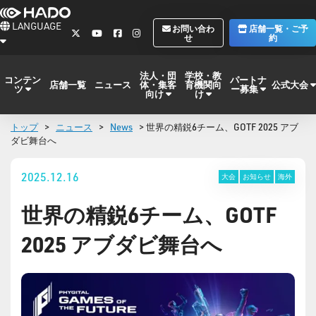
LANGUAGE
お問い合わ
店舗一覧・ご予
せ
約
法人・団
学校・教
コンテン
パートナ
体・集客
育機関向
公式大会
店舗一覧
ニュース
ツ
ー募集
向け
け
トップ
>
ニュース
>
News
> 世界の精鋭6チーム、GOTF 2025 アブ
ダビ舞台へ
2025.12.16
大会
お知らせ
海外
世界の精鋭6チーム、GOTF
2025 アブダビ舞台へ