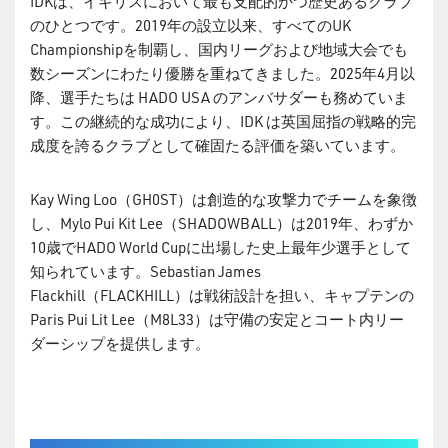
IDKは、イギリスにおいて最も支配的かつ歴史あるクラブ
のひとつです。2019年の設立以来、すべてのUK
Championshipを制覇し、国内リーグおよび地域大会
でも
数シーズンにわたり優勝を重ねてきました。2025年4月以
降、選手たちは HADO USA のアンバサダーも務めていま
す。この継続的な成功により、IDK は英国屈指の戦略的完
成度を誇るクラブとして確固たる評価を築いています。
Kay Wing Loo（GH0ST）は創造的な攻撃力でチームを象徴
し、Mylo Pui Kit Lee（SHADOWBALL）は2019年、わずか
10歳でHADO World Cupに出場した史上最年少選手として
知られています。Sebastian James
Flackhill（FLACKHILL）は戦術設計を担い、キャプテンの
Paris Pui Lit Lee（M8L33）は守備の安定とコート内リー
ダーシップを提供します。