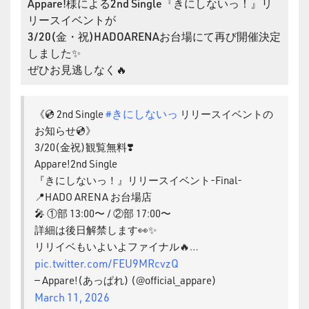
Appare!様による2nd Single『きにしないっ！』リ
リースイベントが
3/20(金・祝)HADOARENAお台場にて再び開催決定
しました✨
ぜひお見逃しなく🔥
#きにしないっ
《💿 2nd Single
リリースイベントの
お知らせ💿》
3/20(金祝)観覧無料❣️
Appare!2nd Single
『きにしないっ！』リリースイベント-Final-
📍HADO ARENA お台場店
🎤 ①部 13:00〜 / ②部 17:00〜
詳細は後日解禁します👀✨
リリイベもいよいよファイナル🔥…
pic.twitter.com/FEU9MRcvzQ
— Appare!(あっぱれ) (@official_appare)
March 11, 2026