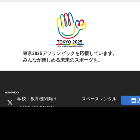
東京2025デフリンピックを応援しています。
みんなが楽しめる未来のスポーツを。
学校・教育機関向け
スペースレンタル
HADO EDUCATION
ニュース
修学旅行
コラム
ト
校外学習
ストア
会