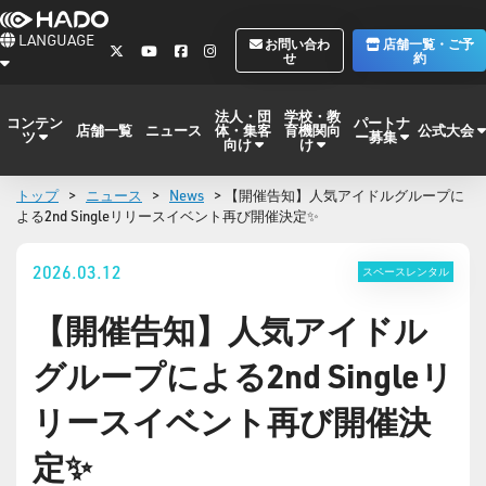
LANGUAGE
お問い合わ
店舗一覧・ご予
せ
約
法人・団
学校・教
コンテン
パートナ
体・集客
育機関向
公式大会
店舗一覧
ニュース
ツ
ー募集
向け
け
トップ
>
ニュース
>
News
> 【開催告知】人気アイドルグループに
よる2nd Singleリリースイベント再び開催決定✨
2026.03.12
スペースレンタル
【開催告知】人気アイドル
グループによる2nd Singleリ
リースイベント再び開催決
定✨