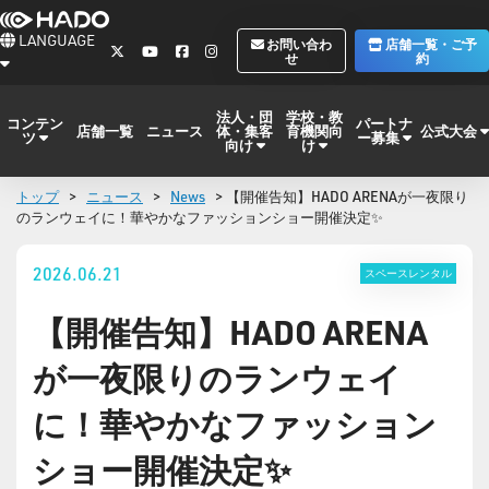
LANGUAGE
お問い合わ
店舗一覧・ご予
せ
約
法人・団
学校・教
コンテン
パートナ
体・集客
育機関向
公式大会
店舗一覧
ニュース
ツ
ー募集
向け
け
トップ
>
ニュース
>
News
> 【開催告知】HADO ARENAが一夜限り
のランウェイに！華やかなファッションショー開催決定✨
2026.06.21
スペースレンタル
【開催告知】HADO ARENA
が一夜限りのランウェイ
に！華やかなファッション
ショー開催決定✨