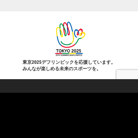
東京2025デフリンピックを応援しています。
みんなが楽しめる未来のスポーツを。
学校・教育機関向け
スペースレンタル
HADO EDUCATION
ニュース
修学旅行
コラム
ト
校外学習