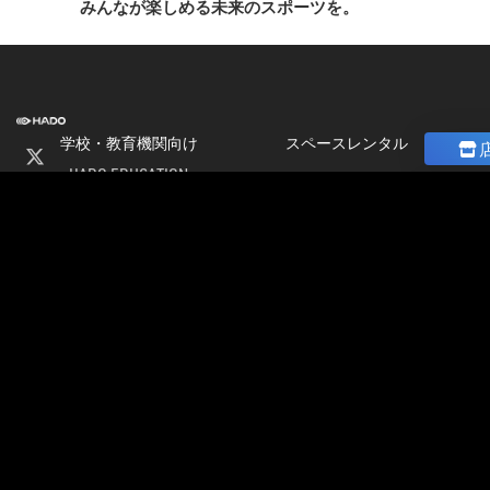
みんなが楽しめる未来のスポーツを。
学校・教育機関向け
スペースレンタル
HADO EDUCATION
ニュース
修学旅行
コラム
ト
校外学習
ストア
会
パートナー募集
社
加盟店オーナー募集
情
店舗物件募集
報
公式大会
採
公式大会
用
大会＆イベント開催情報
情