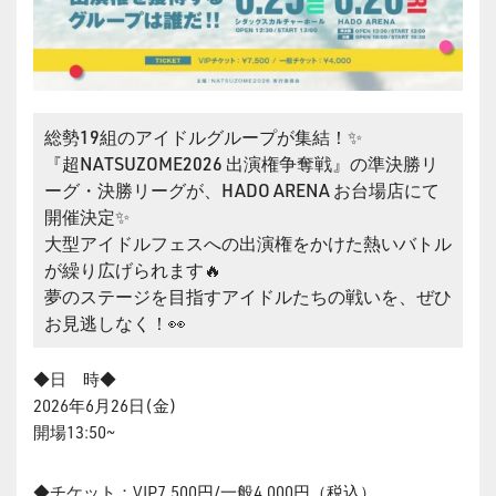
総勢19組のアイドルグループが集結！✨
『超NATSUZOME2026 出演権争奪戦』の準決勝リ
ーグ・決勝リーグが、HADO ARENA お台場店にて
開催決定✨
大型アイドルフェスへの出演権をかけた熱いバトル
が繰り広げられます🔥
夢のステージを目指すアイドルたちの戦いを、ぜひ
お見逃しなく！👀
◆日 時◆
2026年6月26日(金)
開場13:50~
◆チケット：VIP7,500円/一般4,000円（税込）