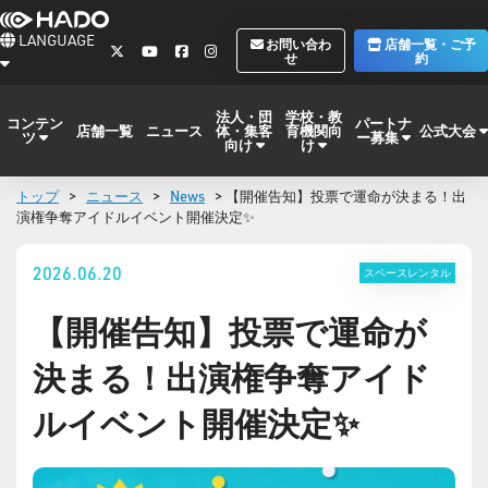
LANGUAGE
お問い合わ
店舗一覧・ご予
せ
約
法人・団
学校・教
コンテン
パートナ
体・集客
育機関向
公式大会
店舗一覧
ニュース
ツ
ー募集
向け
け
トップ
>
ニュース
>
News
> 【開催告知】投票で運命が決まる！出
演権争奪アイドルイベント開催決定✨
2026.06.20
スペースレンタル
【開催告知】投票で運命が
決まる！出演権争奪アイド
ルイベント開催決定✨