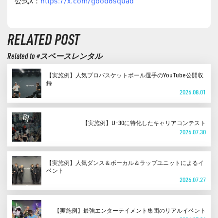
https://x.com/good8squad
公式X：
RELATED POST
Related to #スペースレンタル
【実施例】人気プロバスケットボール選手のYouTube公開収
録
2026.08.01
【実施例】U-30に特化したキャリアコンテスト
2026.07.30
【実施例】人気ダンス＆ボーカル＆ラップユニットによるイ
ベント
2026.07.27
【実施例】最強エンターテイメント集団のリアルイベント