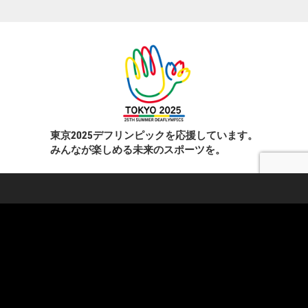
東京2025デフリンピックを応援しています。
みんなが楽しめる未来のスポーツを。
学校・教育機関向け
スペースレンタル
HADO EDUCATION
ニュース
修学旅行
コラム
ト
校外学習