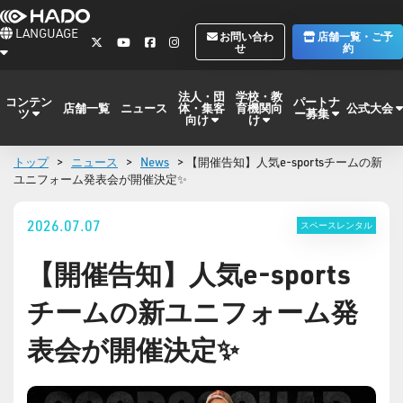
LANGUAGE
お問い合わ
店舗一覧・ご予
せ
約
法人・団
学校・教
コンテン
パートナ
体・集客
育機関向
公式大会
店舗一覧
ニュース
ツ
ー募集
向け
け
トップ
>
ニュース
>
News
> 【開催告知】人気e-sportsチームの新
ユニフォーム発表会が開催決定✨
2026.07.07
スペースレンタル
【開催告知】人気e-sports
チームの新ユニフォーム発
表会が開催決定✨