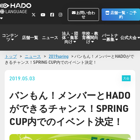
LANGUAGE
お問い合わ
店舗一覧・ご予
せ
約
法人・団
学校・教
コンテン
パートナ
体・集客
育機関向
公式大会
店舗一覧
ニュース
ツ
ー募集
向け
け
トップ
>
ニュース
>
2019spring
> バンもん！メンバーとHADOがで
きるチャンス！SPRING CUP内でのイベント決定！
2019.05.03
大会
バンもん！メンバーとHADO
ができるチャンス！SPRING
CUP内でのイベント決定！