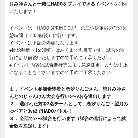
月みゆさんと一緒にHADOをプレイできるイベント
を開催
いたします！
イベントは「HADO SPRING CUP」の三位決定戦の前の休
憩時間（16:00前後）に行います。
イベントは下記の内容になります。
※開始時間（16:00頃）はあくまでも目安です。試合の進
行により前後いたしますので予めご了承ください
※イベント内容は試合進行等により急遽変更、または中止
になることもございますので予めご了承ください
１． イベント参加希望者と恋汐りんごさん、望月みゆさ
んとのじゃんけん大会を行い6〜9名を選出します
２． 選ばれた方を3名チームとして、恋汐りんご・望月み
ゆペアと3vs2でHADOバトル！
３． 全部で2〜3試合を行います（試合の進行によって試
合数を決定します）