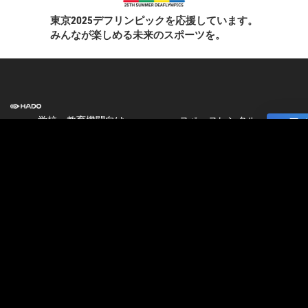
東京2025デフリンピックを応援しています。
みんなが楽しめる未来のスポーツを。
学校・教育機関向け
スペースレンタル
]
HADO EDUCATION
ニュース
修学旅行
コラム
校外学習
ストア
パートナー募集
会
加盟店オーナー募集
社
店舗物件募集
情
報
公式大会
公式大会
採
大会＆イベント開催情報