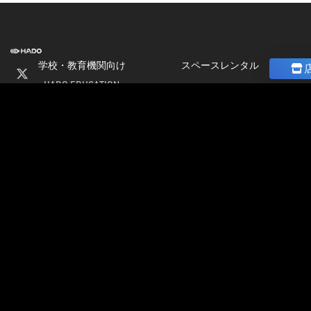
学校・教育機関向け
スペースレンタル
HADO EDUCATION
ニュース
修学旅行
コラム
ト
校外学習
ストア
会
パートナー募集
社
加盟店オーナー募集
情
店舗物件募集
報
公式大会
採
公式大会
用
大会＆イベント開催情報
情
HADO LEAGUE ODAIBA
報
グランドスラム大会