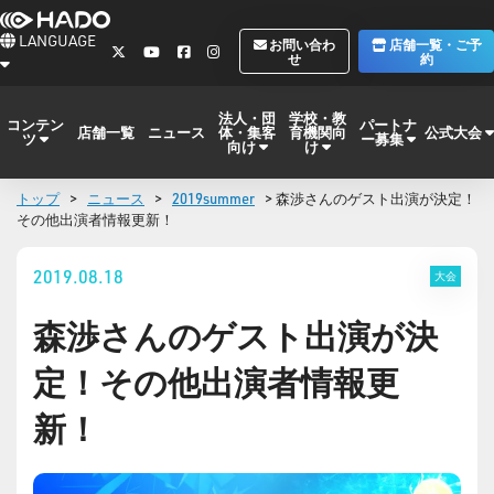
LANGUAGE
お問い合わ
店舗一覧・ご予
せ
約
法人・団
学校・教
コンテン
パートナ
体・集客
育機関向
公式大会
店舗一覧
ニュース
ツ
ー募集
向け
け
トップ
>
ニュース
>
2019summer
> 森渉さんのゲスト出演が決定！
その他出演者情報更新！
2019.08.18
大会
森渉さんのゲスト出演が決
定！その他出演者情報更
新！