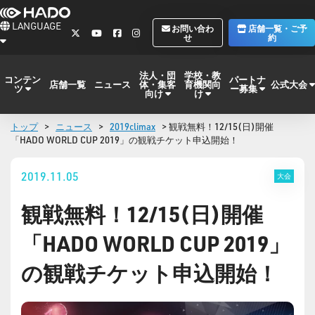
LANGUAGE
お問い合わ
店舗一覧・ご予
せ
約
法人・団
学校・教
コンテン
パートナ
体・集客
育機関向
公式大会
店舗一覧
ニュース
ツ
ー募集
向け
け
トップ
>
ニュース
>
2019climax
> 観戦無料！12/15(日)開催
「HADO WORLD CUP 2019」の観戦チケット申込開始！
2019.11.05
大会
観戦無料！12/15(日)開催
「HADO WORLD CUP 2019」
の観戦チケット申込開始！