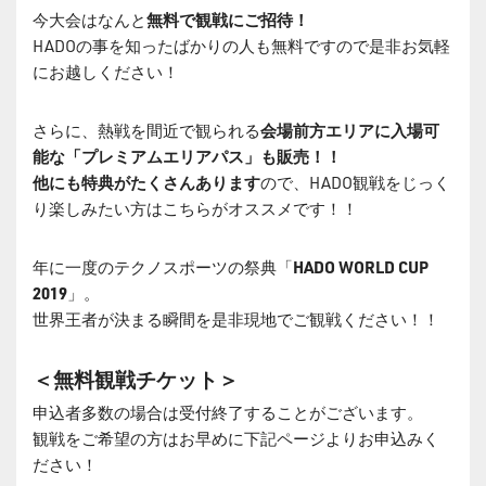
今大会はなんと
無料で観戦にご招待！
HADOの事を知ったばかりの人も無料ですので是非お気軽
にお越しください！
さらに、熱戦を間近で観られる
会場前方エリアに入場可
能な「プレミアムエリアパス」も販売！！
他にも特典がたくさんあります
ので、HADO観戦をじっく
り楽しみたい方はこちらがオススメです！！
年に一度のテクノスポーツの祭典「
HADO WORLD CUP
2019
」。
世界王者が決まる瞬間を是非現地でご観戦ください！！
＜無料観戦チケット＞
申込者多数の場合は受付終了することがございます。
観戦をご希望の方はお早めに下記ページよりお申込みく
ださい！