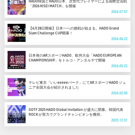
HADO韓国とHADO日本、次世代プレイヤーによる国際交流戦
「2026 KISEI MATCH」を開催
2026.07.07
【6月28日開催】日本一への挑戦が始まる。HADO Grand
Slam Challenge CUP開幕！
2026.06.22
日本発のARスポーツHADO、欧州大会「HADO EUROPEAN
CHAMPIONSHIP」をトルコ・アンタルヤで開催
2026.05.22
テレビ東京「いいeeeeeパーク」にてARスポーツHADO ジュ
ニア全国大会が紹介されました
2026.02.05
GOTF 2025 HADO Global Invitation が盛大に閉幕。韓国代表
ROCK が実力でグランドチャンピオンを獲得。
2025.12.31