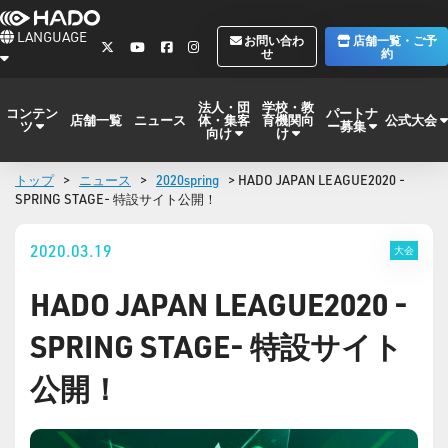
LANGUAGE
お問い合わ
店舗一覧・ご予
せ
約
法人・団
学校・教
コンテン
パートナ
体・集客
育機関向
公式大会
店舗一覧
ニュース
ツ
ー募集
向け
け
トップ
>
ニュース
>
2020spring
> HADO JAPAN LEAGUE2020 -
SPRING STAGE- 特設サイト公開！
2020.03.19
大会
HADO JAPAN LEAGUE2020 -
SPRING STAGE- 特設サイト
公開！