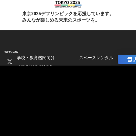
東京2025デフリンピックを応援しています。
みんなが楽しめる未来のスポーツを。
学校・教育機関向け
スペースレンタル
HADO EDUCATION
ニュース
修学旅行
コラム
ト
校外学習
ストア
会
パートナー募集
社
加盟店オーナー募集
情
店舗物件募集
報
公式大会
採