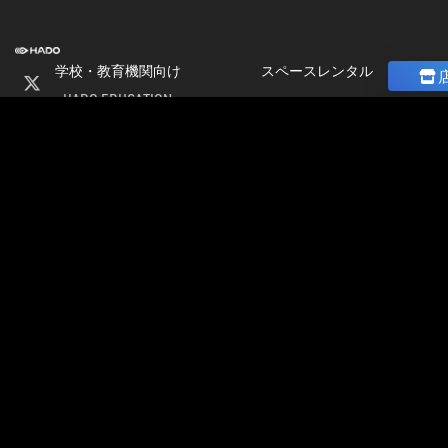
学校・教育機関向け
スペースレンタル
HADO EDUCATION
ニュース
修学旅行
コラム
ト
校外学習
ストア
会
パートナー募集
社
加盟店オーナー募集
情
店舗物件募集
報
公式大会
採
公式大会
用
大会＆イベント開催情報
情
HADO LEAGUE ODAIBA
報
グランドスラム大会
公認チーム一覧