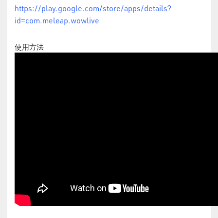
https://play.google.com/store/apps/details?
id=com.meleap.wowlive
使用方法