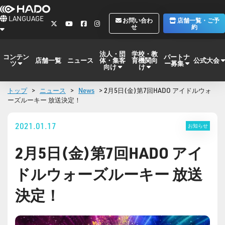
LANGUAGE
お問い合わ
店舗一覧・ご予
せ
約
法人・団
学校・教
コンテン
パートナ
体・集客
育機関向
公式大会
店舗一覧
ニュース
ツ
ー募集
向け
け
トップ
>
ニュース
>
News
> 2月5日(金)第7回HADO アイドルウォ
ーズルーキー 放送決定！
2021.01.17
お知らせ
2月5日(金)第7回HADO アイ
ドルウォーズルーキー 放送
決定！