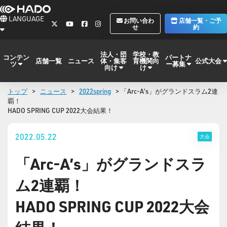
LANGUAGE
お問い合わ
店舗一覧・ご予
せ
約
法人・団
学校・教
コンテン
パートナ
体・集客
育機関向
公式大会
店舗一覧
ニュース
ツ
ー募集
向け
け
トップ
>
ニュース
>
2022spring
> 「Arc-A’s」がグランドスラム2連
覇！
HADO SPRING CUP 2022大会結果！
2022.05.22
大会
「Arc-A’s」がグランドスラ
ム2連覇！
HADO SPRING CUP 2022大会