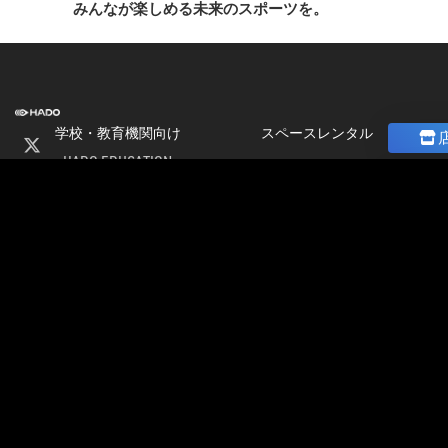
みんなが楽しめる未来のスポーツを。
学校・教育機関向け
スペースレンタル
HADO EDUCATION
ニュース
修学旅行
コラム
ト
校外学習
ストア
会
パートナー募集
社
加盟店オーナー募集
情
店舗物件募集
報
公式大会
採
公式大会
用
大会＆イベント開催情報
情