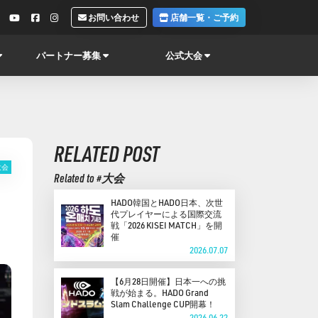
お問い合わせ
店舗一覧・ご予約
パートナー募集
公式大会
RELATED POST
大会
Related to #大会
HADO韓国とHADO日本、次世
代プレイヤーによる国際交流
戦「2026 KISEI MATCH」を開
催
2026.07.07
【6月28日開催】日本一への挑
戦が始まる。HADO Grand
Slam Challenge CUP開幕！
2026.06.22