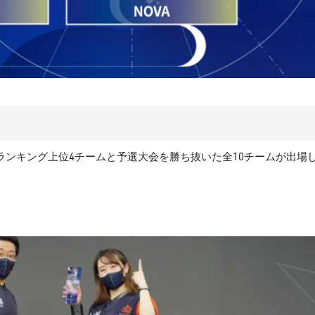
HADO日本ランキング上位4チームと予選大会を勝ち抜いた全10チームが出場