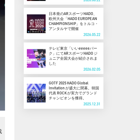
日本発のARスポーツHADO、
欧州大会「HADO EUROPEAN
CHAMPIONSHIP」をトルコ・
アンタルヤで開催
2026.05.22
テレビ東京「いいeeeeeパー
ク」にてARスポーツHADO ジ
ュニア全国大会が紹介されま
した
2026.02.05
GOTF 2025 HADO Global
Invitation が盛大に閉幕。韓国
代表 ROCK が実力でグランド
チャンピオンを獲得。
2025.12.31
成