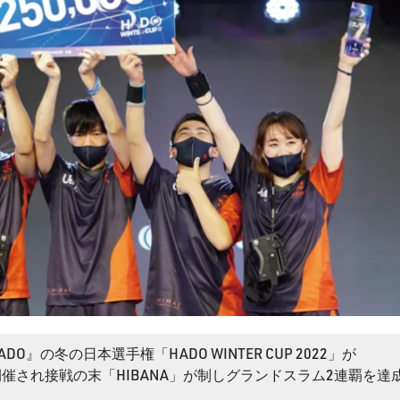
』の冬の日本選手権「HADO WINTER CUP 2022」が
店にて開催され接戦の末「HIBANA」が制しグランドスラム2連覇を達