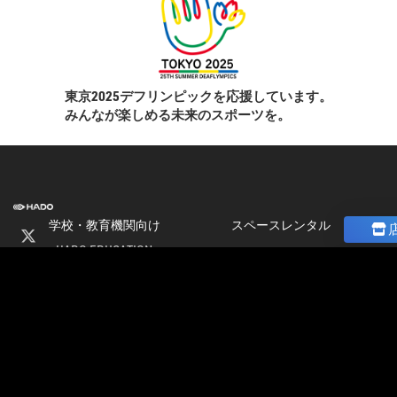
東京2025デフリンピックを応援しています。
みんなが楽しめる未来のスポーツを。
学校・教育機関向け
スペースレンタル
HADO EDUCATION
ニュース
修学旅行
コラム
ト
校外学習
ストア
会
パートナー募集
社
加盟店オーナー募集
情