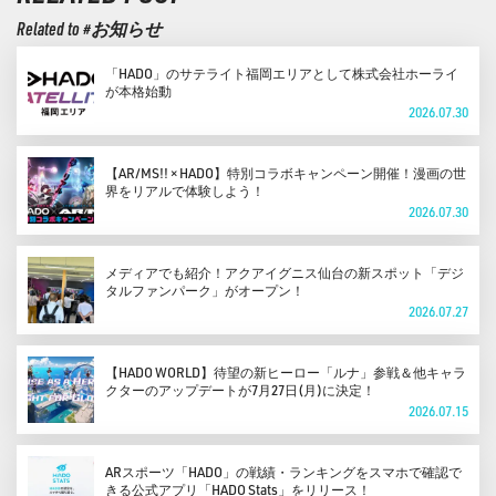
Related to #お知らせ
「HADO」のサテライト福岡エリアとして株式会社ホーライ
が本格始動
2026.07.30
【AR/MS!! × HADO】特別コラボキャンペーン開催！漫画の世
界をリアルで体験しよう！
2026.07.30
メディアでも紹介！アクアイグニス仙台の新スポット「デジ
タルファンパーク」がオープン！
2026.07.27
【HADO WORLD】待望の新ヒーロー「ルナ」参戦＆他キャラ
クターのアップデートが7月27日(月)に決定！
2026.07.15
ARスポーツ「HADO」の戦績・ランキングをスマホで確認で
きる公式アプリ「HADO Stats」をリリース！