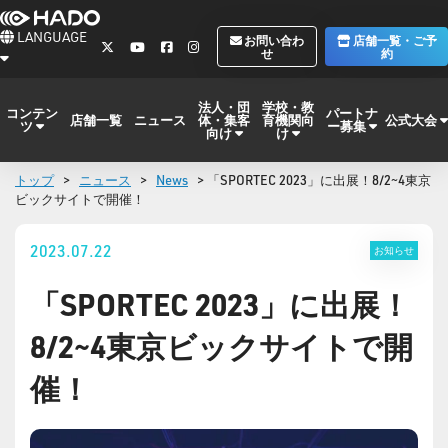
LANGUAGE
お問い合わ
店舗一覧・ご予
せ
約
法人・団
学校・教
コンテン
パートナ
体・集客
育機関向
公式大会
店舗一覧
ニュース
ツ
ー募集
向け
け
トップ
>
ニュース
>
News
> 「SPORTEC 2023」に出展！8/2~4東京
ビックサイトで開催！
2023.07.22
お知らせ
「SPORTEC 2023」に出展！
8/2~4東京ビックサイトで開
催！