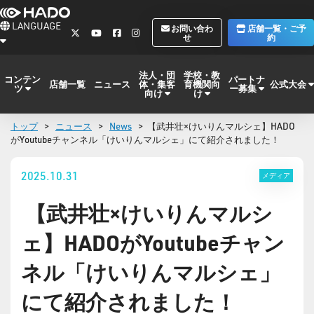
LANGUAGE
お問い合わ
店舗一覧・ご予
せ
約
法人・団
学校・教
コンテン
パートナ
体・集客
育機関向
公式大会
店舗一覧
ニュース
ツ
ー募集
向け
け
トップ
>
ニュース
>
News
> 【武井壮×けいりんマルシェ】HADO
がYoutubeチャンネル「けいりんマルシェ」にて紹介されました！
2025.10.31
メディア
【武井壮×けいりんマルシ
ェ】HADOがYoutubeチャン
ネル「けいりんマルシェ」
にて紹介されました！