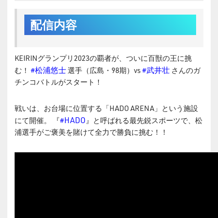
配信内容
KEIRINグランプリ2023の覇者が、ついに百獣の王に挑
#松浦悠士
#武井壮
む！
選手（広島・98期）vs
さんのガ
チンコバトルがスタート！
戦いは、お台場に位置する「HADO ARENA」という施設
#HADO
にて開催。 『
』と呼ばれる最先鋭スポーツで、松
浦選手がご褒美を賭けて全力で勝負に挑む！！