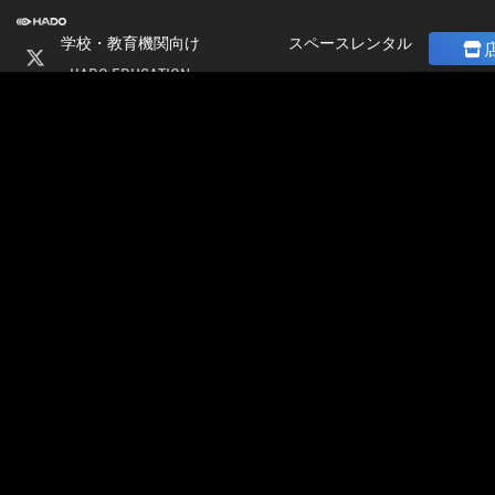
学校・教育機関向け
スペースレンタル
HADO EDUCATION
ニュース
修学旅行
コラム
ト
校外学習
ストア
会
パートナー募集
社
加盟店オーナー募集
情
店舗物件募集
報
公式大会
採
公式大会
用
大会＆イベント開催情報
情
HADO LEAGUE ODAIBA
報
グランドスラム大会
公認チーム一覧
イベント＆大会コラム