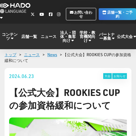
LANGUAGE
お問い合わ
店舗一覧・ご予
せ
約
法人・団
学校・教
コンテン
パートナ
体・集客
育機関向
公式大会
店舗一覧
ニュース
ツ
ー募集
向け
け
トップ
>
ニュース
>
News
> 【公式大会】ROOKIES CUPの参加資格
緩和について
2024.06.23
大会
お知らせ
【公式大会】ROOKIES CUP
の参加資格緩和について