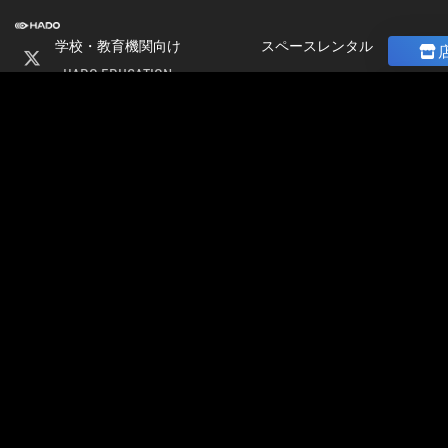
学校・教育機関向け
スペースレンタル
HADO EDUCATION
ニュース
修学旅行
コラム
ト
校外学習
ストア
会
パートナー募集
社
加盟店オーナー募集
情
店舗物件募集
報
公式大会
採
公式大会
用
大会＆イベント開催情報
情
HADO LEAGUE ODAIBA
報
グランドスラム大会
公認チーム一覧
イベント＆大会コラム