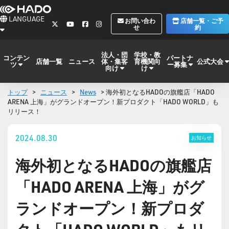
LANGUAGE
お問い合わ
店舗一覧・ご予
せ
約
法人・団
学校・教
コンテン
パートナ
体・集客
育機関向
公式大会
店舗一覧
ニュース
ツ
ー募集
向け
け
トップ
>
ニュース
>
News
> 海外初となるHADOの旗艦店「HADO
ARENA 上海」がグランドオープン！新プロダクト「HADO WORLD」も
リリース！
2024.08.30
お知らせ
海外初となるHADOの旗艦店
「HADO ARENA 上海」がグ
ランドオープン！新プロダ