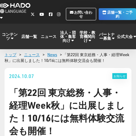
LANGUAGE
お問い合わ
店舗一覧・ご予
せ
約
法人・団
学校・教
コンテン
パートナ
体・集客
育機関向
公式大会
店舗一覧
ニュース
ツ
ー募集
向け
け
トップ
>
ニュース
>
News
> 「第22回 東京総務・人事・経理Week
秋」に出展しました！10/16には無料体験交流会も開催！
2024.10.07
お知らせ
「第22回 東京総務・人事・
経理Week秋」に出展しまし
た！10/16には無料体験交流
会も開催！