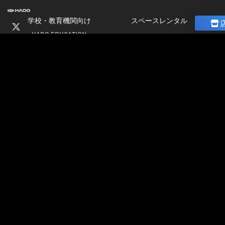
学校・教育機関向け
スペースレンタル
HADO EDUCATION
ニュース
修学旅行
コラム
ト
校外学習
ストア
会
パートナー募集
社
加盟店オーナー募集
情
店舗物件募集
報
公式大会
採
公式大会
用
大会＆イベント開催情報
情
HADO LEAGUE ODAIBA
報
グランドスラム大会
公認チーム一覧
イベント＆大会コラム