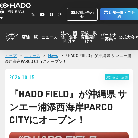
LANGUAGE
お問い合わ
店舗一覧・ご予
せ
約
法人・団
学校・教
コンテン
パートナ
体・集客
育機関向
公式大会
店舗一覧
ニュース
ツ
ー募集
向け
け
トップ
>
ニュース
>
News
> 『HADO FIELD』が沖縄県 サンエー浦
添西海岸PARCO CITYにオープン！
2024.10.15
お知らせ
店舗
『HADO FIELD』が沖縄県 サ
ンエー浦添西海岸PARCO
CITYにオープン！