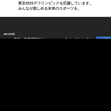
東京2025デフリンピックを応援しています。
みんなが楽しめる未来のスポーツを。
学校・教育機関向け
スペースレンタル
]
HADO EDUCATION
ニュース
修学旅行
コラム
校外学習
ストア
パートナー募集
会
加盟店オーナー募集
社
店舗物件募集
情
報
公式大会
公式大会
採
大会＆イベント開催情報
用
HADO LEAGUE ODAIBA